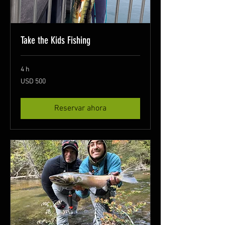
Take the Kids Fishing
4 h
500
USD 500
dólares
estadounidenses
Reservar ahora