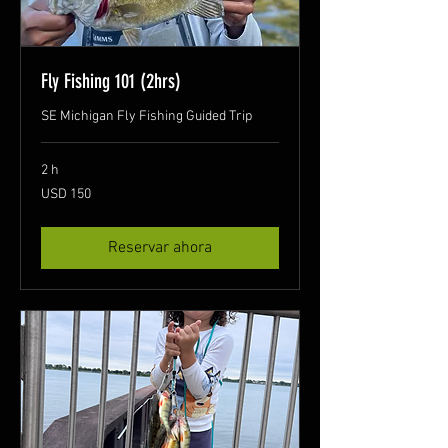
Fly Fishing 101 (2hrs)
SE Michigan Fly Fishing Guided Trip
2 h
150
USD 150
dólares
estadounidenses
Reservar ahora