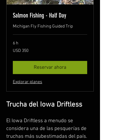
Salmon Fishing - Half Day
Michigan Fly Fishing Guided Trip
6 h
350
USD 350
dólares
estadounidenses
Reservar ahora
Explorar planes
Trucha del Iowa Driftless
El Iowa Driftless a menudo se
considera una de las pesquerías de
truchas más subestimadas del país.