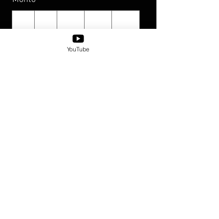
$25
$50
$100
$150
$200
$350
YouTube
Cantidad
Comprar ahora
© 2019 por XICANXFLY.
Envío y devoluciones
Place-Based Information Inquiries Policy