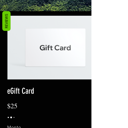
REVIEWS
eGift Card
$25
Monto