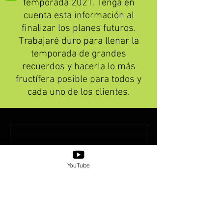
temporada 2021. Tenga en
cuenta esta información al
finalizar los planes futuros.
Trabajaré duro para llenar la
temporada de grandes
recuerdos y hacerla lo más
fructífera posible para todos y
cada uno de los clientes.
Nada que reservar ahora.
YouTube
Vuelve a intentarlo pronto.