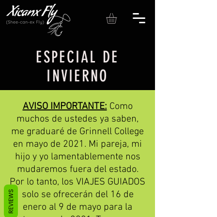
ESPECIAL DE
INVIERNO
AVISO IMPORTANTE:
Como
muchos de ustedes ya saben,
me graduaré de Grinnell College
en mayo de 2021. Mi pareja, mi
hijo y yo lamentablemente nos
mudaremos fuera del estado.
Por lo tanto, los VIAJES GUIADOS
REVIEWS
solo se ofrecerán del 16 de
enero al 9 de mayo para la